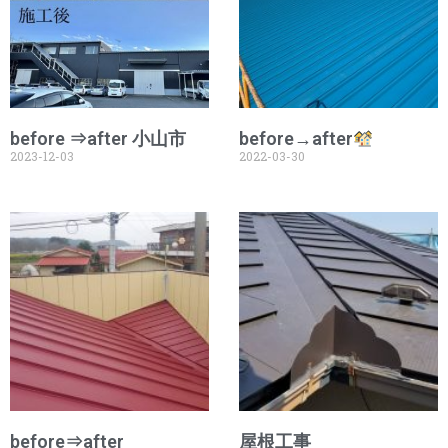
before ⇒after 小山市
before→after
2023-12-03
2022-03-30
before⇒after
屋根工事